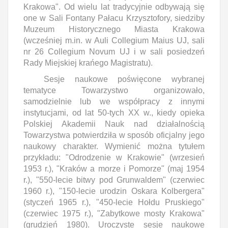
Krakowa". Od wielu lat tradycyjnie odbywają się
one w Sali Fontany Pałacu Krzysztofory, siedziby
Muzeum Historycznego Miasta Krakowa
(wcześniej m.in. w Auli Collegium Maius UJ, sali
nr 26 Collegium Novum UJ i w sali posiedzeń
Rady Miejskiej krańego Magistratu).
Sesje naukowe poświęcone wybranej
tematyce Towarzystwo organizowało,
samodzielnie lub we współpracy z innymi
instytucjami, od lat 50-tych XX w., kiedy opieka
Polskiej Akademii Nauk nad działalnością
Towarzystwa potwierdziła w sposób oficjalny jego
naukowy charakter. Wymienić można tytułem
przykładu: "Odrodzenie w Krakowie" (wrzesień
1953 r.), "Kraków a morze i Pomorze" (maj 1954
r.), "550-lecie bitwy pod Grunwaldem" (czerwiec
1960 r.), "150-lecie urodzin Oskara Kolbergera"
(styczeń 1965 r.), "450-lecie Hołdu Pruskiego"
(czerwiec 1975 r.), "Zabytkowe mosty Krakowa"
(grudzień 1980). Uroczyste sesje naukowe